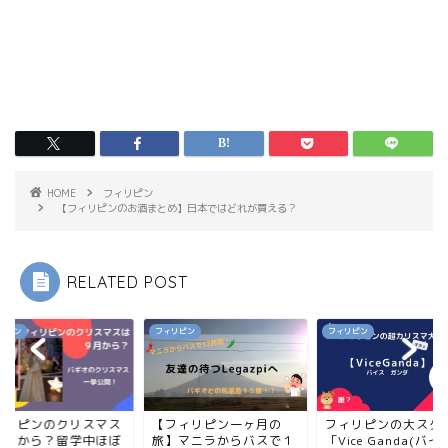
HOME
フィリピン
【フィリピンのお酒まとめ】日本ではどれが買える？
RELATED POST
リピン
フィリピン
フィリピン
ィリピンのクリスマス
【フィリピン一ヶ月の
フィリピンの大スタ
９月から？留学中ほぼ
旅】マニラからバスで１
「Vice Ganda(バ