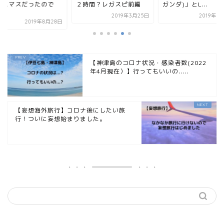
リスマスだったので
２時間？レガスピ前編
ガンダ)」とL...
.
2019年3月25日
2019年6
2019年8月28日
【神津島のコロナ状況・感染者数(2022
年4月現在）】行ってもいいの.....
【妄想海外旅行】コロナ後にしたい旅
行！ついに妄想始まりました。