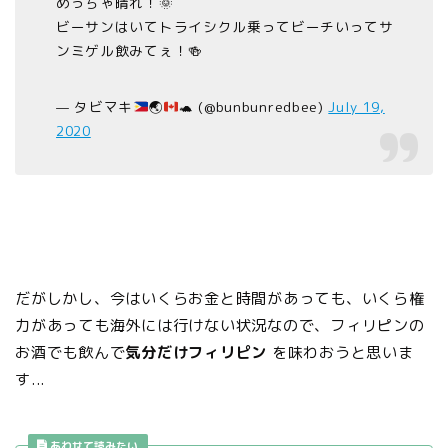
めっちゃ晴れ！🌞
ビーサンはいてトライシクル乗ってビーチいってサ
ンミゲル飲みてぇ！🍻
— タビマキ
🌏
🐢
(@bunbunredbee)
July 19,
2020
だがしかし、今はいくらお金と時間があっても、いくら権
力があっても海外には行けない状況なので、フィリピンの
お酒でも飲んで
気分だけフィリピン
を味わおうと思いま
す...