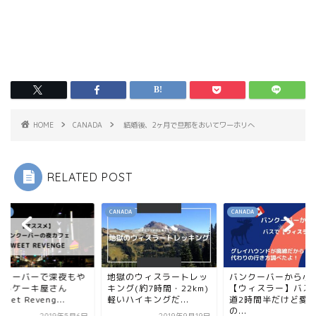
HOME
CANADA
結婚後、2ヶ月で旦那をおいてワーホリへ
RELATED POST
ADA
CANADA
CANADA
ンクーバーで深夜もや
地獄のウィスラートレッ
バンクーバーから小
てるケーキ屋さん
キング(約7時間・22km)
【ウィスラー】バス
eet Reveng...
軽いハイキングだ...
道2時間半だけど愛
の...