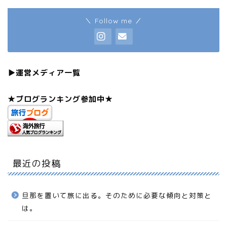
タビマキ
旅好き・食べるの好き
旅好きなアラフォー。 フィリピン留学→カナダワーホ
リで人間も生きかたも変化してしまいました。 ネコが
好き。乗りもの大好き。移動中は一人が好き。
＼ Follow me ／
▶︎
運営メディア一覧
★ブログランキング参加中★