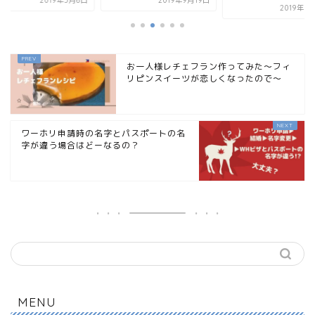
2019年5月6日
2019年9月19日
2019年9
お一人様レチェフラン作ってみた〜フィ
リピンスイーツが恋しくなったので〜
ワーホリ申請時の名字とパスポートの名
字が違う場合はどーなるの？
MENU