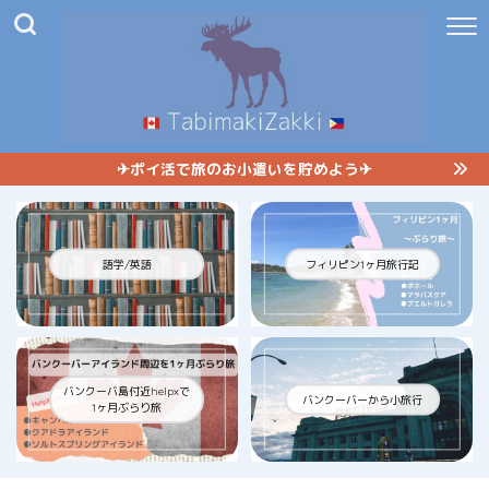
✈︎ポイ活で旅のお小遣いを貯めよう✈︎
語学/英語
フィリピン1ヶ月旅行記
バンクーバ島付近helpxで
バンクーバーから小旅行
1ヶ月ぶらり旅