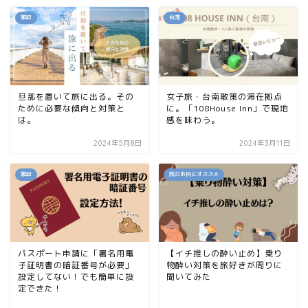
雑記
台湾
旦那を置いて旅に出る。その
女子旅・台南散策の滞在拠点
ために必要な傾向と対策と
に。「108House Inn」で現地
は。
感を味わう。
2024年5月8日
2024年3月11日
雑記
旅のお供にオススメ
パスポート申請に「署名用電
【イチ推しの酔い止め】乗り
子証明書の暗証番号が必要」
物酔い対策を旅好きが周りに
設定してない！でも簡単に設
聞いてみた
定できた！