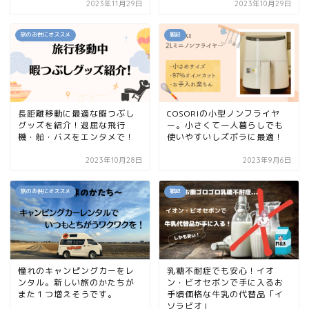
2023年11月29日
2023年10月29日
旅のお供にオススメ
雑記
長距離移動に最適な暇つぶし
COSORIの小型ノンフライヤ
グッズを紹介！退屈な飛行
ー。小さくて一人暮らしでも
機・船・バスをエンタメで！
使いやすいしズボラに最適！
2023年10月28日
2023年9月6日
旅のお供にオススメ
雑記
憧れのキャンピングカーをレ
乳糖不耐症でも安心！イオ
ンタル。新しい旅のかたちが
ン・ビオセボンで手に入るお
また１つ増えそうです。
手頃価格な牛乳の代替品「イ
ソラビオ」