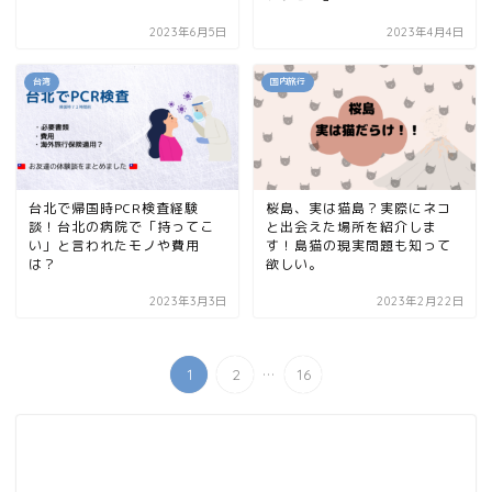
2023年6月5日
2023年4月4日
台湾
国内旅行
台北で帰国時PCR検査経験
桜島、実は猫島？実際にネコ
談！台北の病院で「持ってこ
と出会えた場所を紹介しま
い」と言われたモノや費用
す！島猫の現実問題も知って
は？
欲しい。
2023年3月3日
2023年2月22日
...
1
2
16