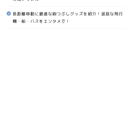
は。
女子旅・台南散策の滞在拠点に。「108House Inn」で現
地感を味わう。
パスポート申請に「署名用電子証明書の暗証番号が必
要」設定してない！でも簡単に設定できた！
【イチ推しの酔い止め】乗り物酔い対策を旅好きが周り
に聞いてみた
長距離移動に最適な暇つぶしグッズを紹介！退屈な飛行
機・船・バスをエンタメで！